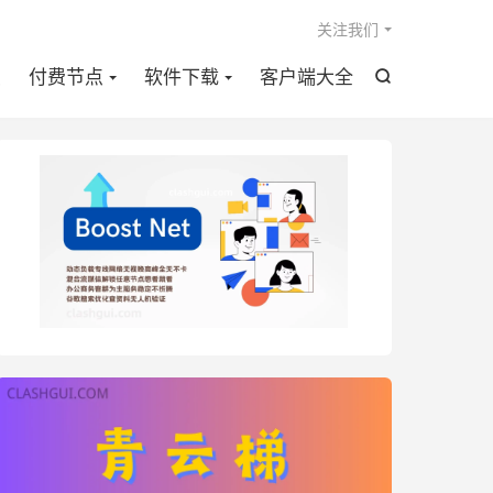

关注我们
点
付费节点
软件下载
客户端大全
