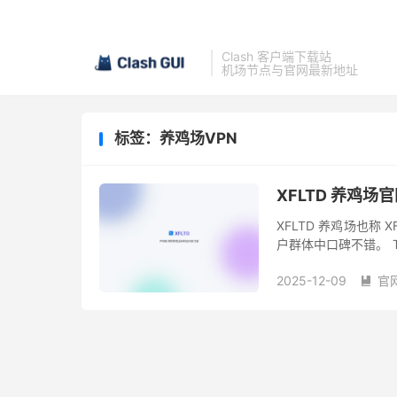
Clash 客户端下载站
机场节点与官网最新地址
标签：养鸡场VPN
XFLTD 养鸡场
XFLTD 养鸡场也
户群体中口碑不错。 
加坡、美国、台湾、韩
2025-12-09
官
