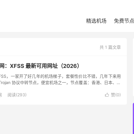
精选机场
免费节
共 1 篇文章
官网：XFSS 最新可用网址（2026）
称 XFSS，一家开了好几年的机场梯子，套餐性价比不错，几年下来用
Trojan 协议中转节点，便宜机场之一，节点覆盖：香港、日本、新
国、加拿大、印尼、瑞士、土耳其、法国、菲律宾、马...
网
阅读(293)
赞(
0
)
