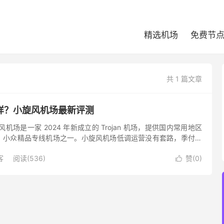
精选机场
免费节
共 1 篇文章
样？小旋风机场最新评测
机场是一家 2024 年新成立的 Trojan 机场，提供国内常用地区
，小众精品专线机场之一。小旋风机场低调运营没有套路，季付、
冗余充足，对 Netflix、Disney+ ...
客
阅读(536)
赞(
0
)
