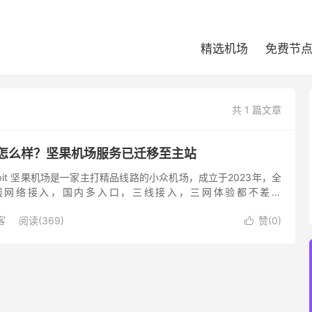
精选机场
免费节
共 1 篇文章
果机场怎么样？坚果机场服务已迁移至主站
Nutbit 坚果机场是一家主打精品线路的小众机场，成立于2023年，全
 专线网络接入，国内多入口，三线接入，三网体验都不差，
议。节点支持解锁 Netflix、Disn...
客
阅读(369)
赞(
0
)
