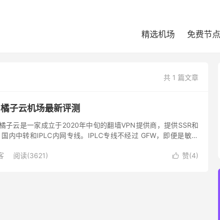
精选机场
免费节
共 1 篇文章
 橘子云机场最新评测
橘子云是一家成立于2020年中旬的翻墙VPN提供商，提供SSR和
，国内中转和IPLC内网专线。IPLC专线不经过 GFW，即便是敏感
，不担心被封锁。橘子云节点数量非常多。最低的套...
客
阅读(3621)
赞(
4
)
