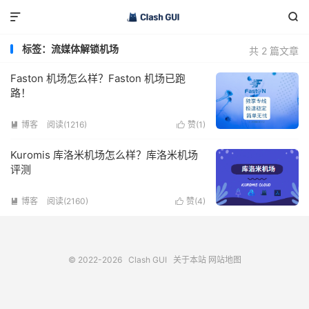


标签：流媒体解锁机场
共 2 篇文章
Faston 机场怎么样？Faston 机场已跑
路！
博客
阅读(1216)
赞(
1
)


Kuromis 库洛米机场怎么样？库洛米机场
评测
博客
阅读(2160)
赞(
4
)


© 2022-2026
Clash GUI
关于本站
网站地图