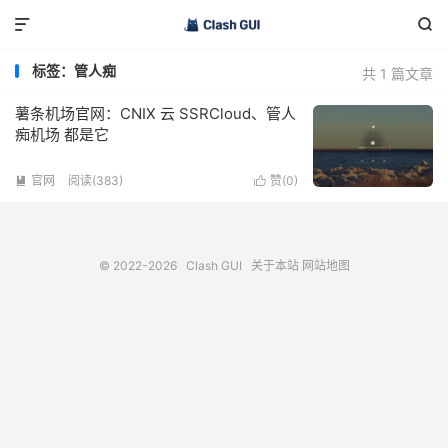


标签：管人痴
共 1 篇文章
薯条机场官网：CNIX 云 SSRCloud、管人
痴机场 都是它
官网
阅读(383)
赞(
0
)


© 2022-2026
Clash GUI
关于本站
网站地图