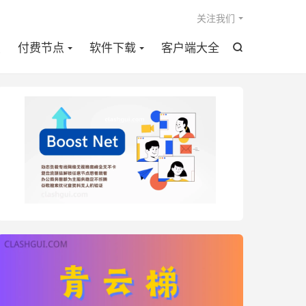

关注我们
点
付费节点
软件下载
客户端大全
