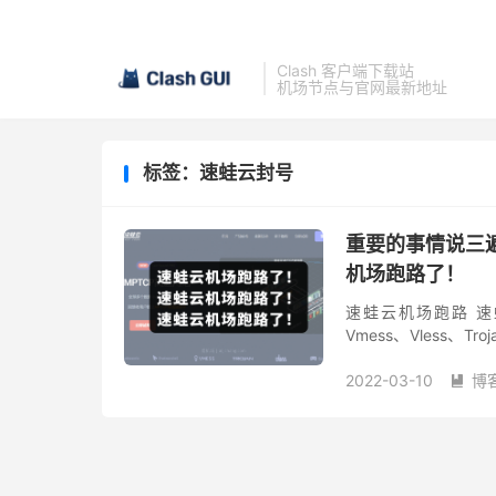
Clash 客户端下载站
机场节点与官网最新地址
标签：速蛙云封号
重要的事情说三
机场跑路了！
速蛙云机场跑路 速蛙云
Vmess、Vless
一家具有争议的翻墙服务
2022-03-10
博
