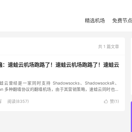
精选机场
免费节
共 1 篇文章
遍：速蛙云机场跑路了！速蛙云机场跑路了！速蛙云
曾经是一家同时支持 Shadowsocks、ShadowsocksR、
、Trojan 多种翻墙协议的翻墙机场，由于其营销策略，速蛙云同时也是
提供商。 速蛙云机场在2022年7...
客
阅读(8357)
赞(
1
)
