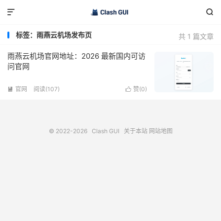


标签：雨燕云机场发布页
共 1 篇文章
雨燕云机场官网地址：2026 最新国内可访
问官网
官网
阅读(107)
赞(
0
)


© 2022-2026
Clash GUI
关于本站
网站地图