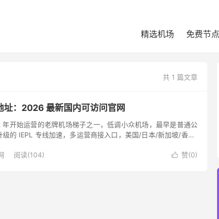
精选机场
免费节
共 1 篇文章
址：2026 最新国内可访问官网
22 年开始运营的老牌机场梯子之一，低调小众机场，最早是普通公
的 IEPL 专线加速，多运营商接入口，美国/日本/新加坡/香港/
区节点，共计 50 个节点，Shadowsoc...
网
阅读(104)
赞(
0
)
