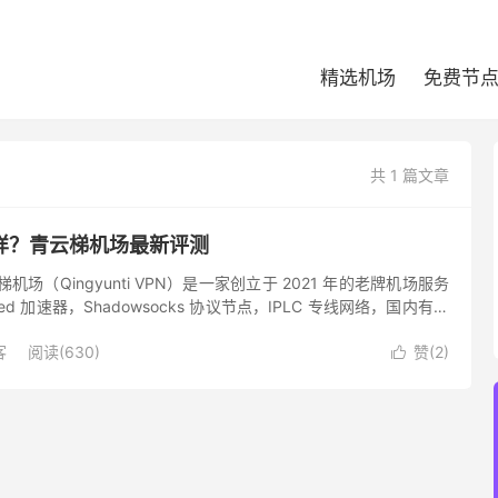
精选机场
免费节
共 1 篇文章
样？青云梯机场最新评测
场（Qingyunti VPN）是一家创立于 2021 年的老牌机场服务
ed 加速器，Shadowsocks 协议节点，IPLC 专线网络，国内有多
点覆盖也比较全面，既有常...
客
阅读(630)
赞(
2
)
