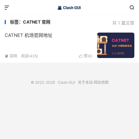


标签：CATNET 官网
共 1 篇文章
CATNET 机场官网地址
官网
阅读(435)
赞(
0
)


© 2022-2026
Clash GUI
关于本站
网站地图