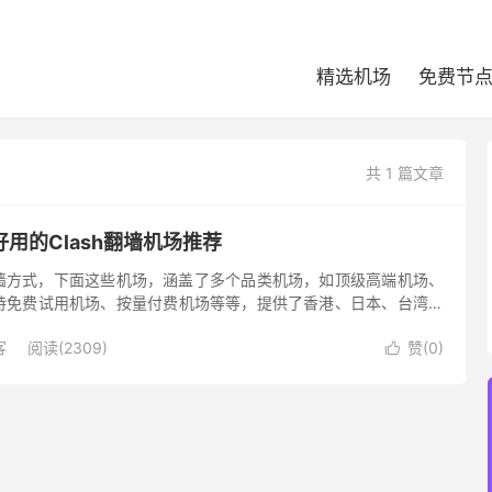
精选机场
免费节
共 1 篇文章
用的Clash翻墙机场推荐
佳翻墙方式，下面这些机场，涵盖了多个品类机场，如顶级高端机场、
持免费试用机场、按量付费机场等等，提供了香港、日本、台湾、
点，能满足大部分科学上网者的需求，有部分机场有一些冷门节
客
阅读(2309)
赞(
0
)
