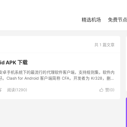
精选机场
免费节
共 1 篇文章
oid APK 下载
droid 是安卓手机系统下的最流行的代理软件客户端，支持规则集，软件内
ash for Android 客户端简称 CFA，开发者为 Kr328，删库
r An...
客
阅读(1290)
赞(
0
)
