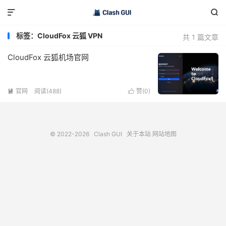


标签：CloudFox 云狐 VPN
共 1 篇文章
CloudFox 云狐机场官网
官网
阅读(488)
赞(
0
)


© 2022-2026
Clash GUI
关于本站
网站地图