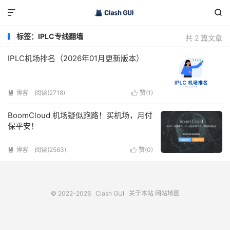


标签：IPLC专线翻墙
共 2 篇文章
IPLC机场排名（2026年01月更新版本）
博客
阅读(2718)
赞(
1
)


BoomCloud 机场疑似跑路！买机场，月付
保平安！
博客
阅读(2563)
赞(
0
)


© 2022-2026
Clash GUI
关于本站
网站地图