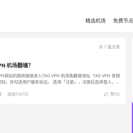
精选机场
免费节
共 1 篇文章
VPN 机场翻墙？
PN网站的跳转链接进入TAG VPN 机场免翻墙地址 TAG VPN 官网
密码，并勾选用户服务协议。 选择「注册」，注册后选择登入，根
。 购买套餐 选择「购买订阅」，年付有一...
客
阅读(1975)
赞(
0
)
