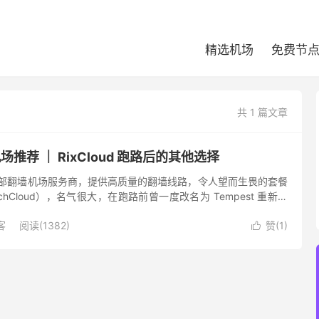
精选机场
免费节
共 1 篇文章
代机场推荐 ｜ RixCloud 跑路后的其他选择
是一家头部翻墙机场服务商，提供高质量的翻墙线路，令人望而生畏的套餐
chCloud），名气很大，在跑路前曾一度改名为 Tempest 重新运
命运。RixCloud 跑路原因不得...
客
阅读(1382)
赞(
1
)
