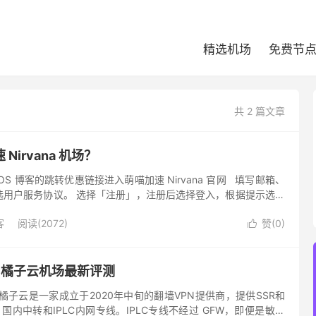
精选机场
免费节
共 2 篇文章
Nirvana 机场？
hiOS 博客的跳转优惠链接进入萌喵加速 Nirvana 官网 填写邮箱、
选用户服务协议。 选择「注册」，注册后选择登入，根据提示选择
 选择「购买订阅」，年付有一...
客
阅读(2072)
赞(
0
)

 橘子云机场最新评测
橘子云是一家成立于2020年中旬的翻墙VPN提供商，提供SSR和
，国内中转和IPLC内网专线。IPLC专线不经过 GFW，即便是敏感