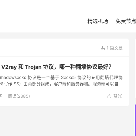
精选机场
免费节
共 1 篇文章
s、V2ray 和 Trojan 协议，哪一种翻墙协议最好？
议 Shadowsocks 协议是一个基于 Socks5 协议的专用翻墙代理协
ks（简写作 SS）由两部分组成，客户端和服务器端。服务端可以自己
购买专业的 SS 节点。提...
客
阅读(2385)
赞(
1
)
