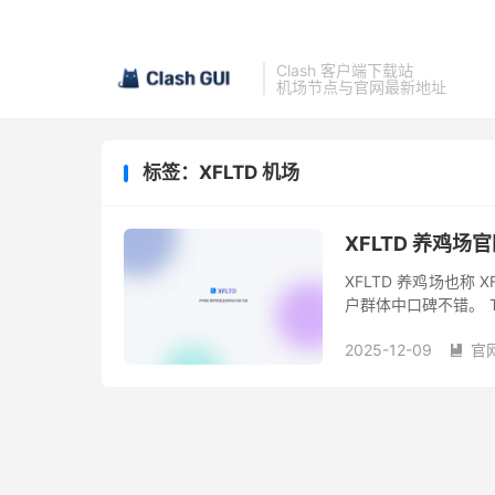
Clash 客户端下载站
机场节点与官网最新地址
标签：XFLTD 机场
XFLTD 养鸡场
XFLTD 养鸡场也
户群体中口碑不错。 
加坡、美国、台湾、韩
2025-12-09
官
