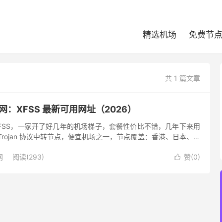
精选机场
免费节
共 1 篇文章
官网：XFSS 最新可用网址（2026）
称 XFSS，一家开了好几年的机场梯子，套餐性价比不错，几年下来用
Trojan 协议中转节点，便宜机场之一，节点覆盖：香港、日本、新
国、加拿大、印尼、瑞士、土耳其、法国、菲律宾、马...
网
阅读(293)
赞(
0
)
