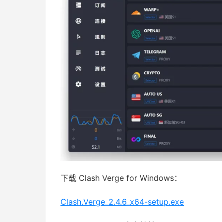
下载 Clash Verge for Windows：
Clash.Verge_2.4.6_x64-setup.exe