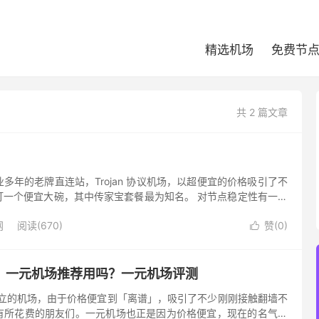
精选机场
免费节
共 2 篇文章
多年的老牌直连站，Trojan 协议机场，以超便宜的价格吸引了不
打一个便宜大碗，其中传家宝套餐最为知名。 对节点稳定性有一定
到机场线路来学习和工作的用户，不推荐一元机场这类机场，而应
网
阅读(670)
赞(
0
)

？一元机场推荐用吗？一元机场评测
创立的机场，由于价格便宜到「离谱」，吸引了不少刚刚接触翻墙不
有所花费的朋友们。一元机场也正是因为价格便宜，现在的名气不