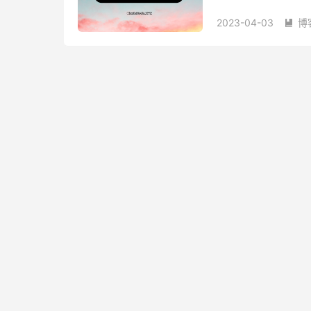
亚于当年跑路的速蛙
2023-04-03
博
场」的百...
