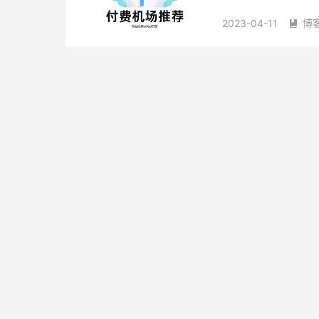
Shadow...
2023-04-11
博
