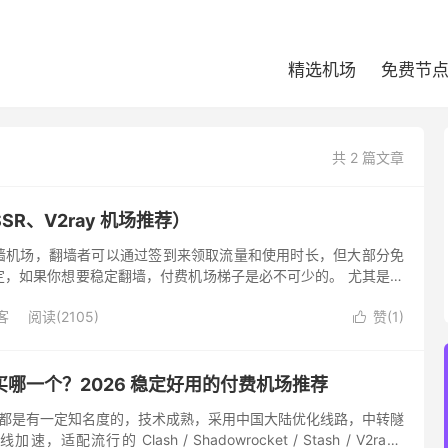
精选机场
免费节
共 2 篇文章
R、V2ray 机场推荐）
墙机场，翻墙者可以通过签到来领取流量和使用时长，但大部分免
定，如果你想要稳定翻墙，付费机场梯子是必不可少的。 尤其是对
不稳定的翻墙线路可能导致无法和客户顺利沟通，影响成交量。对
客
阅读(2105)
赞(
1
)

哪一个？2026 稳定好用的付费机场推荐
都是有一定知名度的，技术成熟，采用中国大陆优化线路，中转隧
线加速，适配流行的 Clash / Shadowrocket / Stash / V2ray /