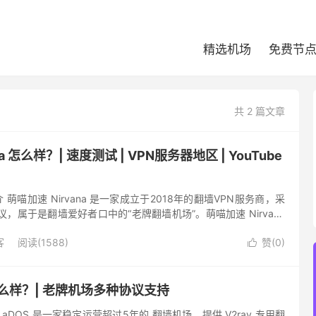
精选机场
免费节
共 2 篇文章
a 怎么样？| 速度测试 | VPN服务器地区 | YouTube
简介 萌喵加速 Nirvana 是一家成立于2018年的翻墙VPN服务商，采
墙协议，属于是翻墙爱好者口中的“老牌翻墙机场”。萌喵加速 Nirvana
接入，最低套餐仅支持年...
客
阅读(1588)
赞(
0
)

怎么样？| 老牌机场多种协议支持
GLaDOS 是一家稳定运营超过5年的 翻墙机场，提供 V2ray 专用翻