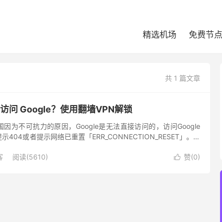
精选机场
免费节
共 1 篇文章
访问 Google？使用翻墙VPN解锁
因为不可抗力的原因，Google是无法直接访问的，访问Google
404或者提示网络已重置「ERR_CONNECTION_RESET」。最
ost来访问谷歌，但由于谷歌的IP地...
客
阅读(5610)
赞(
0
)
