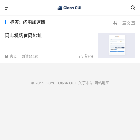


标签：闪电加速器
共 1 篇文章
闪电机场官网地址
官网
阅读(446)
赞(
0
)


© 2022-2026
Clash GUI
关于本站
网站地图