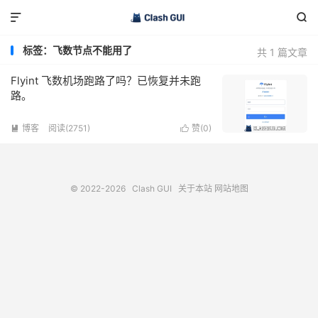


标签：飞数节点不能用了
共 1 篇文章
Flyint 飞数机场跑路了吗？已恢复并未跑
路。
博客
阅读(2751)
赞(
0
)


© 2022-2026
Clash GUI
关于本站
网站地图