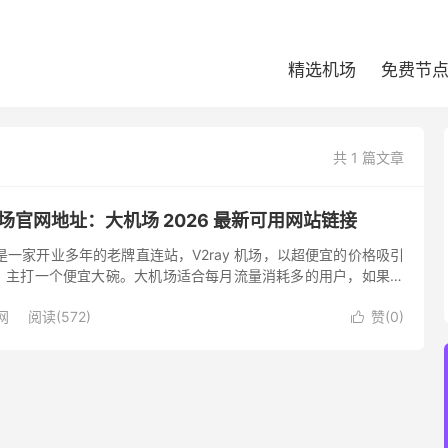
精选机场
免费节
共 1 篇文章
t 大机场官网地址：大机场 2026 最新可用网站链接
大机场，是一家开业多年的老牌直连站，V2ray 机场，以超便宜的价格吸引
，主打一个便宜大碗。大机场适合每月流量消耗多的用户，如果对
，尤其是对用于学习和工作的用户，则不推荐大机场这...
网
阅读(572)
赞(
0
)
