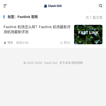


标签：Fastlink 官网
共 1 篇文章
Fastlink 机场怎么样？Fastlink 机场最新评
测机场最新评测
博客
阅读(578)
赞(
0
)


© 2022-2026
Clash GUI
关于本站
网站地图