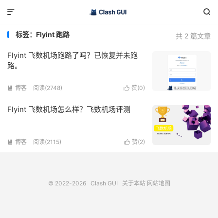


标签：Flyint 跑路
共 2 篇文章
Flyint 飞数机场跑路了吗？已恢复并未跑
路。
博客
阅读(2748)
赞(
0
)


Flyint 飞数机场怎么样？飞数机场评测
博客
阅读(2115)
赞(
2
)


© 2022-2026
Clash GUI
关于本站
网站地图