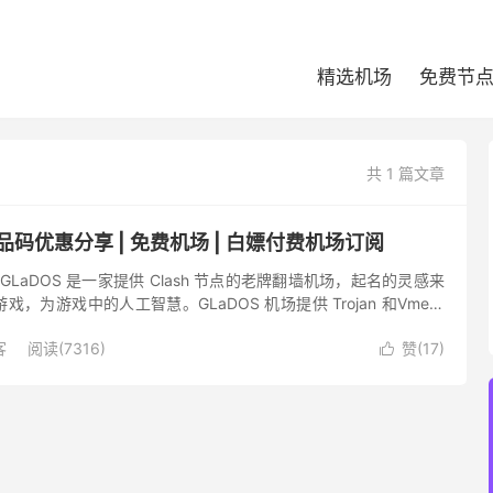
精选机场
免费节
共 1 篇文章
礼品码优惠分享 | 免费机场 | 白嫖付费机场订阅
 GLaDOS 是一家提供 Clash 节点的老牌翻墙机场，起名的灵感来
，为游戏中的人工智慧。GLaDOS 机场提供 Trojan 和Vmess
d VPN协议节点。G...
客
阅读(7316)
赞(
17
)
