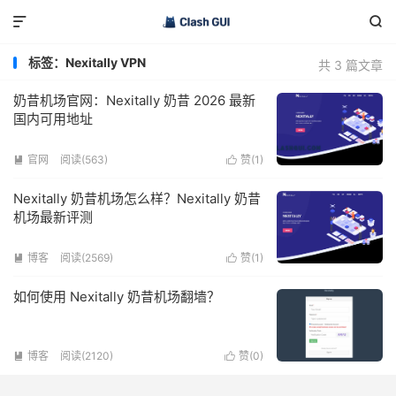


标签：Nexitally VPN
共 3 篇文章
奶昔机场官网：Nexitally 奶昔 2026 最新
国内可用地址
官网
阅读(563)
赞(
1
)


Nexitally 奶昔机场怎么样？Nexitally 奶昔
机场最新评测
博客
阅读(2569)
赞(
1
)


如何使用 Nexitally 奶昔机场翻墙？
博客
阅读(2120)
赞(
0
)

