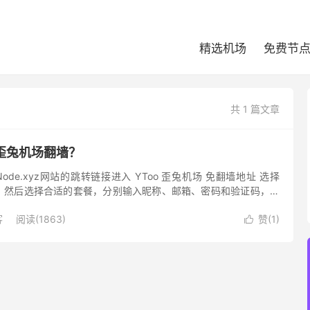
精选机场
免费节
共 1 篇文章
 歪兔机场翻墙？
Node.xyz网站的跳转链接进入 YToo 歪兔机场 免翻墙地址 选择
，然后选择合适的套餐，分别输入昵称、邮箱、密码和验证码，购
好之后选进行登录。登录网站后台，此时进行下一步操...
客
阅读(1863)
赞(
1
)
