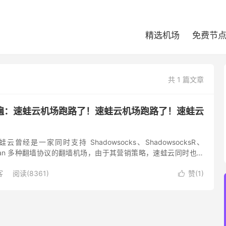
精选机场
免费节
共 1 篇文章
遍：速蛙云机场跑路了！速蛙云机场跑路了！速蛙云
曾经是一家同时支持 Shadowsocks、ShadowsocksR、
、Trojan 多种翻墙协议的翻墙机场，由于其营销策略，速蛙云同时也是
提供商。 速蛙云机场在2022年7...
客
阅读(8361)
赞(
1
)
