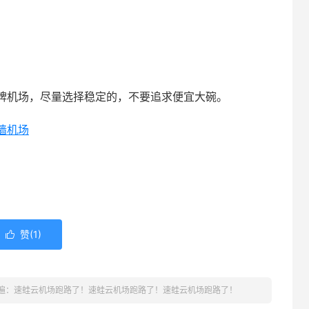
牌机场，尽量选择稳定的，不要追求便宜大碗。
墙机场
赞(
1
)

遍：速蛙云机场跑路了！速蛙云机场跑路了！速蛙云机场跑路了！