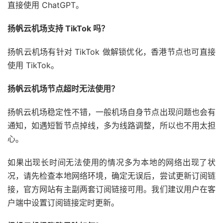
直接使用 ChatGPT。
扬帆云机场支持 TikTok 吗？
扬帆云机场有针对 TikTok 做解锁优化，香港节点也可直接
使用 TikTok。
扬帆云机场节点超时无法使用？
扬帆云机场稳定性不错，一般机场自身节点出现问题也会有
通知，如遇短暂节点掉线，多为线路调整，所以也不用太担
心。
如果出现长时间无法使用的情况多为本地的网络出现了状
况，请先检查本地网络环境，确定无误后，尝试更新订阅链
接，官方网站有主副两套订阅链接可用。我们建议用户在客
户端中设置订阅链接定时更新。