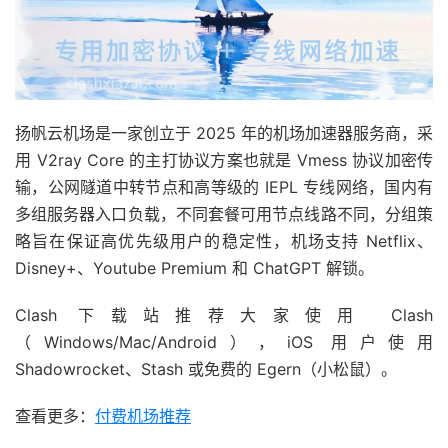
扬帆云机场是一家创立于 2025 年的机场加速器服务商，采
用 V2ray Core 的主打协议方案也就是 Vmess 协议加密传
输，公网隧道中转节点和高等级的 IEPL 专线网络，国内有
多组服务器入口负载，不同套餐可用节点线路不同，分组策
略旨在保证高优先级用户的稳定性，机场支持 Netflix、
Disney+、Youtube Premium 和 ChatGPT 解锁。
Clash 下载站推荐大家使用 Clash
（Windows/Mac/Android），iOS 用户使用
Shadowrocket、Stash 或免费的 Egern（小松鼠）。
查看更多：
付费机场推荐