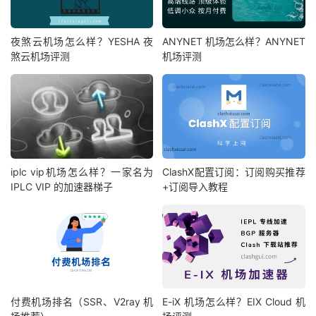
夜煞云机场怎么样？YESHA 夜
ANYNET 机场怎么样？ANYNET
煞云机场评测
机场评测
iplc vip机场怎么样？一家名为
ClashX配置订阅：订阅购买推荐
IPLC VIP 的加速器梯子
+订阅导入教程
付费机场排名（SSR、V2ray 机
E-iX 机场怎么样？EIX Cloud 机