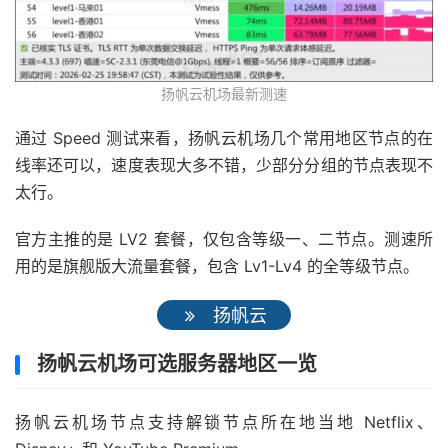
扬帆云机场最新测速
通过 Speed 测试来看，扬帆云机场几个常用地区节点的在
线率还可以，速度表现大多不错，少部分分组的节点表现不
太行。
官方主推的是 LV2 套餐，仅包含等级一、二节点。测速所
用的是旗舰版大流量套餐，包含 Lv1-Lv4 的全等级节点。
扬帆云
扬帆云机场可选服务器地区一览
扬帆云机场节点支持解锁节点所在地当地 Netflix、