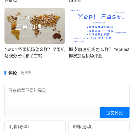
场推荐）
场评测
Nutbit 坚果机场怎么样？坚果机
椰皮加速机场怎么样？YepFast
场服务已迁移至主站
椰皮加速机场评测
评论
抢沙发
提交评论