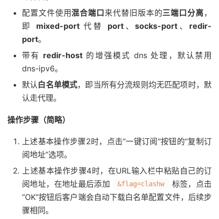
配置文件使用
混合端口
来代替旧版本的
三端口分离
，
即
mixed-port
代替
port
、
socks-port
、
redir-
port
。
带有
redir-host
的增强模式 dns 处理，默认禁用
dns-ipv6。
默认
白名单模式
，即当所有分流规则均无匹配项时，默
认走代理。
操作步骤（简略）
上述基本操作步骤2时，点击“一键订阅”按钮的“复制订
阅地址”选项。
上述基本操作步骤4时，在URL输入栏中粘贴自己的订
阅地址，在地址最后添加
标签，点击
&flag=clashw
“OK”按钮后客户端会自动下载白名单配置文件，后续步
骤相同。