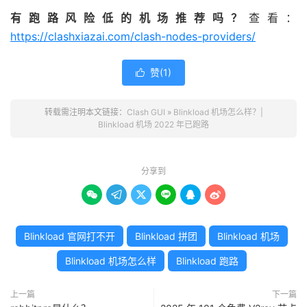
有跑路风险低的机场推荐吗？
查看：
https://clashxiazai.com/clash-nodes-providers/
赞(
1
)

转载需注明本文链接：
Clash GUI
»
Blinkload 机场怎么样？|
Blinkload 机场 2022 年已跑路
分享到






Blinkload 官网打不开
Blinkload 拼团
Blinkload 机场
Blinkload 机场怎么样
Blinkload 跑路
上一篇
下一篇