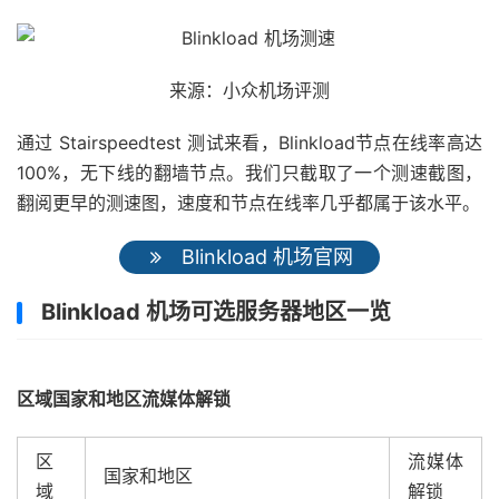
来源：小众机场评测
通过 Stairspeedtest 测试来看，Blinkload节点在线率高达
100%，无下线的翻墙节点。我们只截取了一个测速截图，
翻阅更早的测速图，速度和节点在线率几乎都属于该水平。
Blinkload 机场官网
Blinkload 机场可选服务器地区一览
区域国家和地区流媒体解锁
区
流媒体
国家和地区
域
解锁