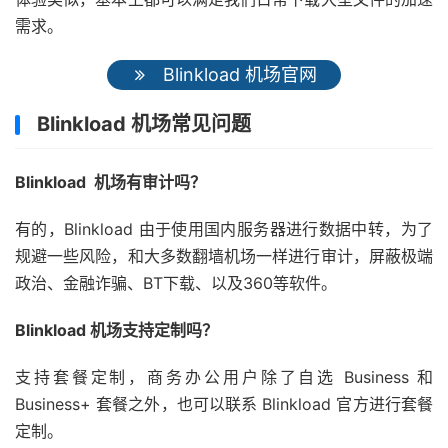
需求。
Blinkload 机场官网
Blinkload 机场常见问题
Blinkload 机场有审计吗？
有的，Blinkload 由于使用国内服务器进行数据中转，为了
规避一些风险，和大多数翻墙机场一样进行审计，屏蔽极端
政治、金融诈骗、BT下载、以及360等软件。
Blinkload 机场支持定制吗？
支持套餐定制，商务办公用户除了自选 Business 和
Business+ 套餐之外，也可以联系 Blinkload 官方进行套餐
定制。