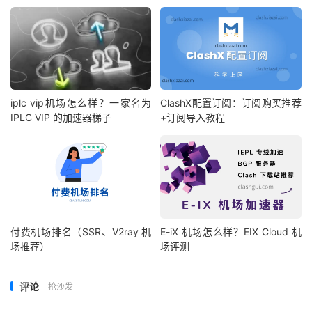
iplc vip机场怎么样？一家名为
ClashX配置订阅：订阅购买推荐
IPLC VIP 的加速器梯子
+订阅导入教程
付费机场排名（SSR、V2ray 机
E-iX 机场怎么样？EIX Cloud 机
场推荐）
场评测
评论
抢沙发