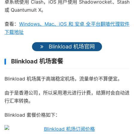
卓系统使用 Clash，iOS 用户使用 Shadowrocket、Stash
或 Quantumult X。
查看：
Windows、Mac、iOS 和 安卓 全平台翻墙代理软件
下载地址
Blinkload 机场官网
Blinkload 机场套餐
Blinkload 机场属于高端稳定机场，流量单价不算便宜。
由于是香港公司，所以采用港元进行计费，结算时会自动进
行汇率转换。
Blinkload 套餐价格如下：