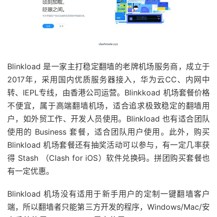
Blinkload 是一家主打稳定翻墙的老牌机场服务商，成立于
2017年，采用国内优质服务器接入，华为云CC、内网中
转、IEPL专线，由香港公司运营。Blinkkoad 机场套餐价格
不便宜，属于高端翻墙机场，适合追求极致稳定的翻墙用
户，如外贸工作、开发人员使用。Blinkload 也有适合团队
使用的 Business 套餐，适合团队用户使用。此外，购买
Blinkload 机场套餐还有抽奖活动可以参与，有一定几率获
得 Stash （Clash for iOS）软件兑换码。拼团购买套餐也
有一定优惠。
Blinkload 机场没有适用于新手用户的定制一键翻墙客户
端，所以翻墙者只能第三方开发的程序，Windows/Mac/安