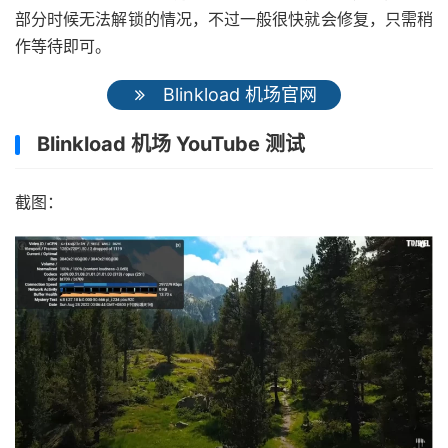
部分时候无法解锁的情况，不过一般很快就会修复，只需稍
作等待即可。
Blinkload 机场官网
Blinkload 机场 YouTube 测试
截图：