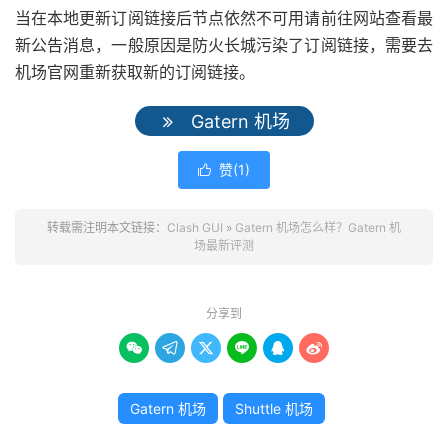
当在本地更新订阅链接后节点依然不可用请前往网站查看最
新公告消息，一般原因是防火长城污染了订阅链接，需要去
机场官网重新获取新的订阅链接。
Gatern 机场
赞(
1
)

转载需注明本文链接：
Clash GUI
»
Gatern 机场怎么样？Gatern 机
场最新评测
分享到






Gatern 机场
Shuttle 机场