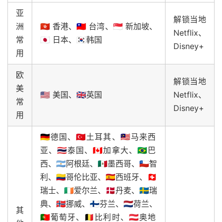
亚
解锁当地
洲
🇭🇰 香港、🇹🇼 台湾、🇸🇬 新加坡、
Netflix、
常
🇯🇵 日本、🇰🇷韩国
Disney+
用
欧
解锁当地
美
🇺🇸 美国、🇬🇧英国
Netflix、
常
Disney+
用
🇩🇪德国、🇹🇷土耳其、🇲🇾马来西
亚、🇹🇭泰国、🇨🇦加拿大、🇧🇷巴
西、🇦🇷阿根廷、🇲🇽墨西哥、🇨🇱智
利、🇨🇴哥伦比亚、🇪🇸西班牙、🇨🇭
瑞士、🇮🇪爱尔兰、🇩🇰丹麦、🇸🇪瑞
典、🇳🇴挪威、🇫🇮芬兰、🇳🇱荷兰、
其
🇵🇹葡萄牙、🇧🇪比利时、🇦🇹奥地