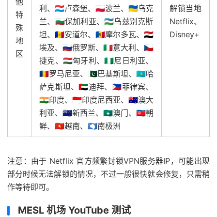
他
利、🇱🇺卢森堡、🇵🇱波兰、🇺🇦乌克
解锁当地
特
兰、🇧🇬保加利亚、🇺🇿乌兹别克斯
Netflix、
殊
坦、🇦🇩安道尔、🇲🇩摩尔多瓦、🇪🇬
Disney+
地
埃及、🇷🇺俄罗斯、🇮🇹意大利、🇨🇿
区
捷克、🇭🇺匈牙利、🇳🇬尼日利亚、
🇷🇴罗马尼亚、🇵🇰巴基斯坦、🇰🇿哈
萨克斯坦、🇦🇪迪拜、🇵🇭菲律宾、
🇮🇳印度、🇮🇩印度尼西亚、🇦🇺澳大
利亚、🇳🇿新西兰、🇲🇴澳门、🇰🇵朝
鲜、🇻🇳越南、🇦🇶南极洲
注意：由于 Netflix 官方频繁封锁VPN服务器IP，可能出现
部分时候无法解锁的情况，不过一般很快就会修复，只需稍
作等待即可。
MESL 机场 YouTube 测试