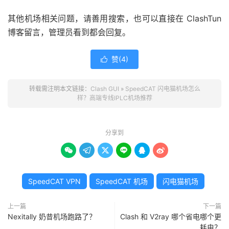
其他机场相关问题，请善用搜索，也可以直接在 ClashTun
博客留言，管理员看到都会回复。
赞(
4
)

转载需注明本文链接：
Clash GUI
»
SpeedCAT 闪电猫机场怎么
样？高端专线IPLC机场推荐
分享到






SpeedCAT VPN
SpeedCAT 机场
闪电猫机场
上一篇
下一篇
Nexitally 奶昔机场跑路了？
Clash 和 V2ray 哪个省电哪个更
耗电？