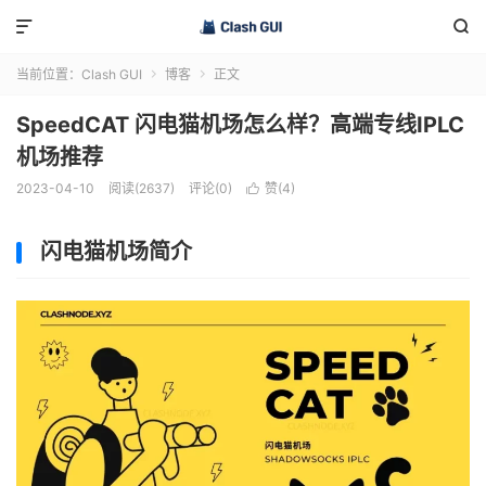


当前位置：
Clash GUI
博客
正文


SpeedCAT 闪电猫机场怎么样？高端专线IPLC
机场推荐
2023-04-10
阅读(2637)
评论(0)
赞(
4
)

闪电猫机场简介