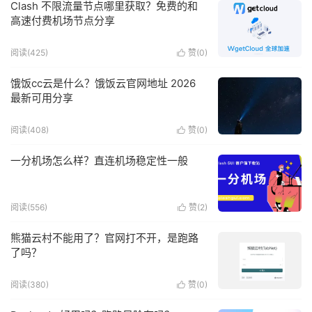
Clash 不限流量节点哪里获取？免费的和
高速付费机场节点分享
阅读(425)
赞(
0
)

饿饭cc云是什么？饿饭云官网地址 2026
最新可用分享
阅读(408)
赞(
0
)

一分机场怎么样？直连机场稳定性一般
阅读(556)
赞(
2
)

熊猫云村不能用了？官网打不开，是跑路
了吗？
阅读(380)
赞(
0
)
