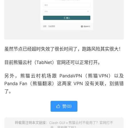
虽然节点已经超时失效了很长时间了，跑路风险其实很大！
目前熊猫云村（TabNet）官网还可以正常打开。
另外，熊猫云村机场跟 PandaVPN（熊猫VPN）以及
Panda Fan（熊猫翻滚）这两家 VPN 没有关联，别搞错
了。
赞(
0
)

转载需注明本文链接：
Clash GUI
»
熊猫云村不能用了？官网打不
开，是跑路了吗？