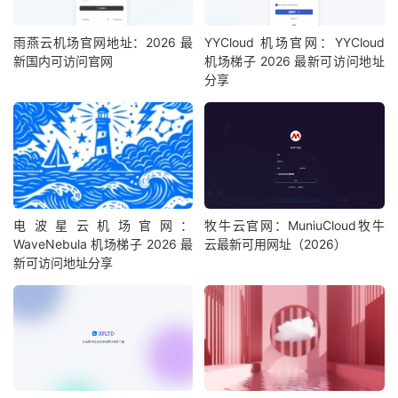
雨燕云机场官网地址：2026 最
YYCloud 机场官网：YYCloud
新国内可访问官网
机场梯子 2026 最新可访问地址
分享
电波星云机场官网：
牧牛云官网：MuniuCloud牧牛
WaveNebula 机场梯子 2026 最
云最新可用网址（2026）
新可访问地址分享