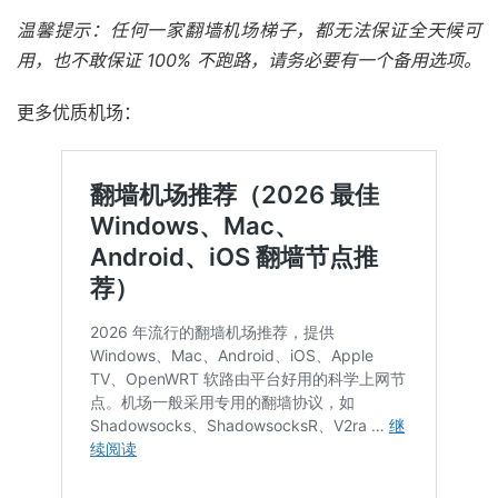
温馨提示：任何一家翻墙机场梯子，都无法保证全天候可
用，也不敢保证 100% 不跑路，请务必要有一个备用选项。
更多优质机场：