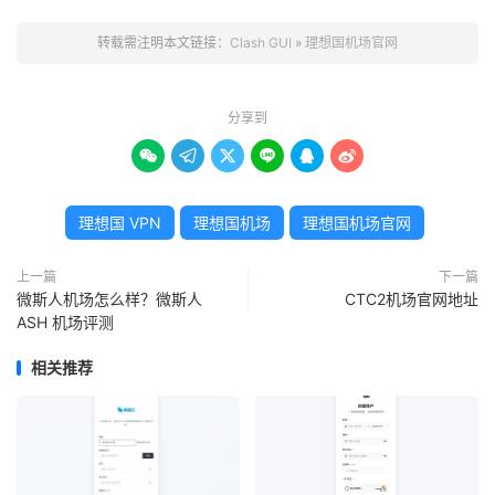
转载需注明本文链接：
Clash GUI
»
理想国机场官网
分享到






理想国 VPN
理想国机场
理想国机场官网
上一篇
下一篇
微斯人机场怎么样？微斯人
CTC2机场官网地址
ASH 机场评测
相关推荐