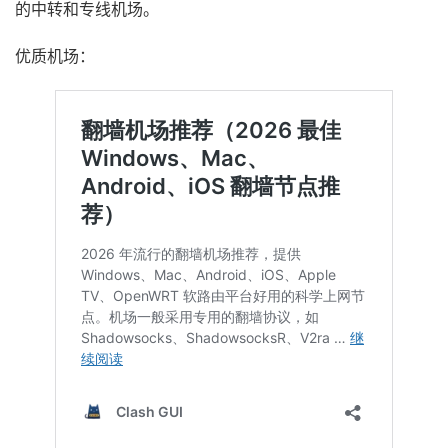
的中转和专线机场。
优质机场：