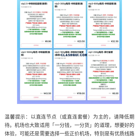
温馨提示：以直连节点（或直连套餐）为主的，请降低期
待。机场也大致适用「一分钱，一分货」的道理，想要好的
体验，可能还是需要选择一些正价机场，特别是有优质线路