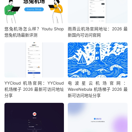
悠兔机场怎么样？Youtu Shop
雨燕云机场官网地址：2026 最
悠兔机场最新评测
新国内可访问官网
YYCloud 机场官网：YYCloud
电波星云机场官网：
机场梯子 2026 最新可访问地址
WaveNebula 机场梯子 2026 最
分享
新可访问地址分享