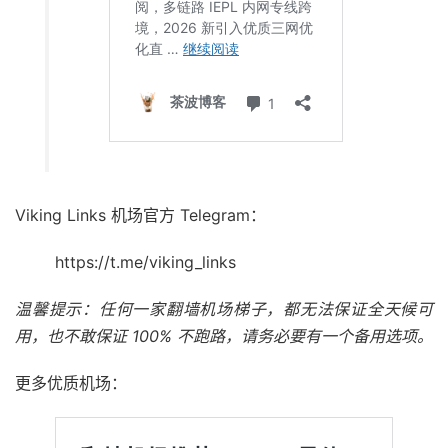
Viking Links 机场官方 Telegram：
https://t.me/viking_links
温馨提示：任何一家翻墙机场梯子，都无法保证全天候可
用，也不敢保证 100% 不跑路，请务必要有一个备用选项。
更多优质机场：