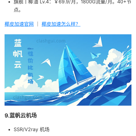
旗舰丨椰油 Lv.4：￥69.9/月，1800G流量/月。40+节
点。
椰皮加速官网
｜
椰皮加速怎么样？
9.蓝帆云机场
SSR/V2ray 机场