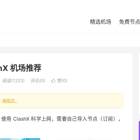
精选机场
免费节
shX 机场推荐
阅读(1233)
评论(0)
赞(
0
)

处，请指正。
端，使用 ClashX 科学上网，需要自己导入节点（订阅），