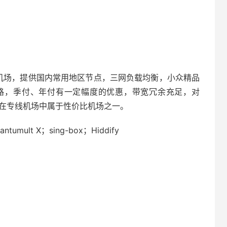
jan 机场，提供国内常用地区节点，三网负载均衡，小众精品
路，季付、年付有一定幅度的优惠，带宽冗余充足，对
锁都支持，在专线机场中属于性价比机场之一。
ntumult X；sing-box；Hiddify